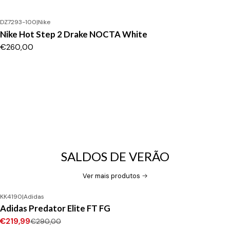
DZ7293-100
|
Nike
Nike Hot Step 2 Drake NOCTA White
€260,00
SALDOS DE VERÃO
Ver mais produtos
KK4190
|
Adidas
-24%
DESCONTO
Adidas Predator Elite FT FG
Novo
€219,99
€290,00