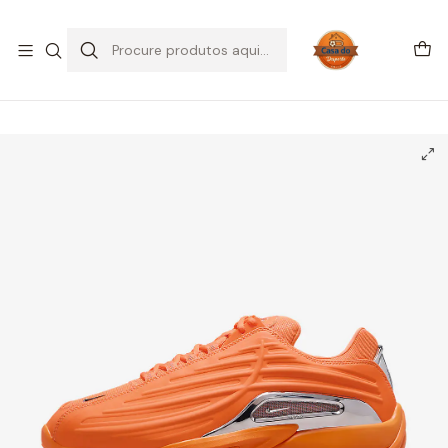
SALDOS DE VERÃO
Início
CALÇADO
Nike
Nike Hot Step 2 Drake NOCTA Total Orange