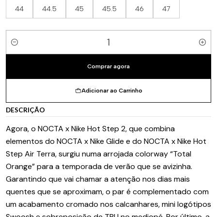
44
44.5
45
45.5
46
47
Quantidade
Comprar agora
Adicionar ao Carrinho
DESCRIÇÃO
Agora, o NOCTA x Nike Hot Step 2, que combina
elementos do NOCTA x Nike Glide e do NOCTA x Nike Hot
Step Air Terra, surgiu numa arrojada colorway “Total
Orange” para a temporada de verão que se avizinha.
Garantindo que vai chamar a atenção nos dias mais
quentes que se aproximam, o par é complementado com
um acabamento cromado nos calcanhares, mini logótipos
Swoosh e sobreposição de TPU no mediopé. Por último, a