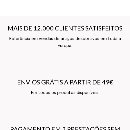
MAIS DE 12.000 CLIENTES SATISFEITOS
MAIS DE 12.000 CLIENTES SATISFEITOS
Referência em vendas de artigos desportivos em toda a
Texto do Verso do Cartão de Informação
Europa.
ENVIOS GRÁTIS A PARTIR DE 49€
ENVIOS GRÁTIS A PARTIR DE 49€
Texto do Verso do Cartão de Informação
Em todos os produtos disponíveis.
PAGAMENTO EM 3 PRESTAÇÕES SEM
PAGAMENTO EM 3 PRESTAÇÕES SEM