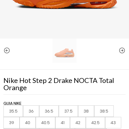
Nike Hot Step 2 Drake NOCTA Total
Orange
GUIA NIKE
35.5
36
36.5
37.5
38
38.5
39
40
40.5
41
42
42.5
43