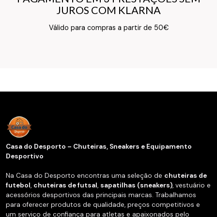
JUROS COM KLARNA
JUROS COM KLARNA
Texto do Verso do Cartão de Informação
Válido para compras a partir de 50€
Casa do Desporto – Chuteiras, Sneakers e Equipamento
Desportivo
Na Casa do Desporto encontras uma seleção de
chuteiras de
futebol
,
chuteiras de futsal
,
sapatilhas (sneakers)
, vestuário e
acessórios desportivos das principais marcas. Trabalhamos
para oferecer produtos de qualidade, preços competitivos e
um serviço de confiança para atletas e apaixonados pelo