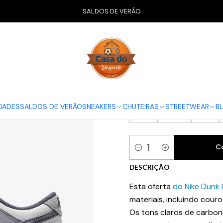
Início
CALÇADO
Nike
Dunk Low
Nike Dunk Low SE Light Carbo
SALDOS DE VERÃO
Nike Dunk Lo
GUIA NIKE
38.5
39
40
DADES
SALDOS DE VERÃO
SNEAKERS
CHUTEIRAS
STREETWEAR
B
45
45.5
46
C
Quantidade
DESCRIÇÃO
Esta oferta
do Nike Dunk
materiais, incluindo cour
Os tons claros de carbon