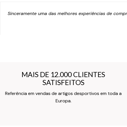
Sinceramente uma das melhores experiências de compra
MAIS DE 12.000 CLIENTES
MAIS DE 12.000 CLIENTES
SATISFEITOS
SATISFEITOS
Referência em vendas de artigos desportivos em toda a
Texto do Verso do Cartão de Informação
Europa.