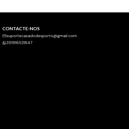
CONTACTE-NOS
suportecasadodesporto@gmail.com
351916531847