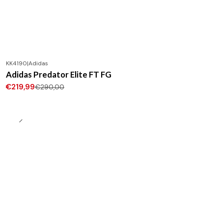
KK4190
|
Adidas
-24%
DESCONTO
Adidas Predator Elite FT FG
Novo
€219,99
€290,00