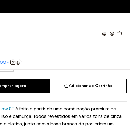
n
w SE Light Carbon
40.5
41
42
42.5
43
44
44.5
LOG
47
omprar agora
Adicionar ao Carrinho
 Low SE
é feita a partir de uma combinação premium de
o liso e camurça, todos revestidos em vários tons de cinza.
o e platina, junto com a base branca do par, criam um