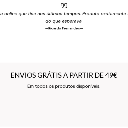
 online que tive nos últimos tempos. Produto exatamente c
do que esperava.
Ricardo Fernandes
ENVIOS GRÁTIS A PARTIR DE 49€
ENVIOS GRÁTIS A PARTIR DE 49€
Texto do Verso do Cartão de Informação
Em todos os produtos disponíveis.