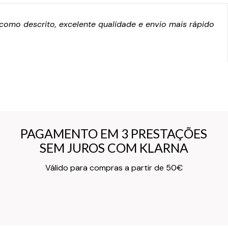
omo descrito, excelente qualidade e envio mais rápido
PAGAMENTO EM 3 PRESTAÇÕES
PAGAMENTO EM 3 PRESTAÇÕES
SEM JUROS COM KLARNA
SEM JUROS COM KLARNA
Texto do Verso do Cartão de Informação
Válido para compras a partir de 50€