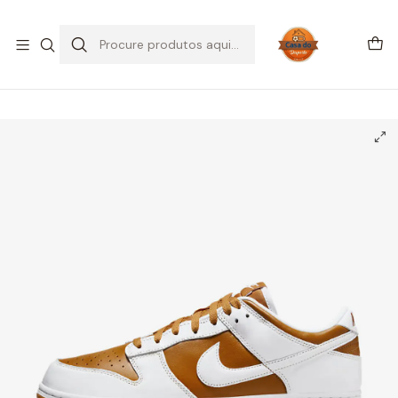
SALDOS DE VERÃO
Início
CALÇADO
Nike
Dunk Low
Nike Dunk Low QS CO.JP Reverse Curry (2024)