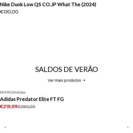
Nike Dunk Low QS CO.JP What The (2024)
€130,00
SALDOS DE VERÃO
Ver mais produtos
KK4190
|
Adidas
-24%
DESCONTO
Adidas Predator Elite FT FG
Novo
€219,99
€290,00