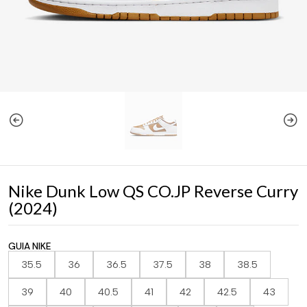
Nike Dunk Low QS CO.JP Reverse Curry
(2024)
GUIA NIKE
35.5
36
36.5
37.5
38
38.5
39
40
40.5
41
42
42.5
43