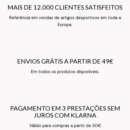
MAIS DE 12.000 CLIENTES SATISFEITOS
MAIS DE 12.000 CLIENTES SATISFEITOS
Referência em vendas de artigos desportivos em toda a
Texto do Verso do Cartão de Informação
Europa.
ENVIOS GRÁTIS A PARTIR DE 49€
ENVIOS GRÁTIS A PARTIR DE 49€
Texto do Verso do Cartão de Informação
Em todos os produtos disponíveis.
PAGAMENTO EM 3 PRESTAÇÕES SEM
PAGAMENTO EM 3 PRESTAÇÕES SEM
JUROS COM KLARNA
JUROS COM KLARNA
Texto do Verso do Cartão de Informação
Válido para compras a partir de 50€