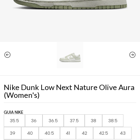
Nike Dunk Low Next Nature Olive Aura
(Women's)
GUIA NIKE
35.5
36
36.5
37.5
38
38.5
39
40
40.5
41
42
42.5
43