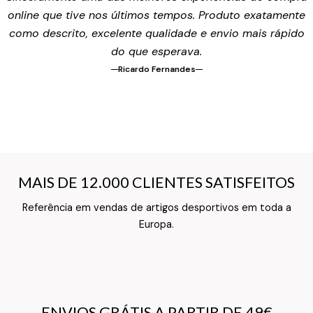
online que tive nos últimos tempos. Produto exatamente
como descrito, excelente qualidade e envio mais rápido
do que esperava.
Ricardo Fernandes
MAIS DE 12.000 CLIENTES SATISFEITOS
MAIS DE 12.000 CLIENTES SATISFEITOS
Referência em vendas de artigos desportivos em toda a
Texto do Verso do Cartão de Informação
Europa.
ENVIOS GRÁTIS A PARTIR DE 49€
ENVIOS GRÁTIS A PARTIR DE 49€