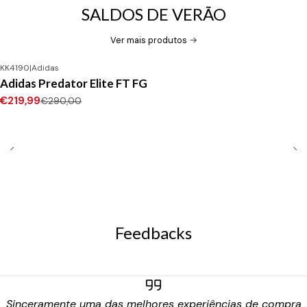
SALDOS DE VERÃO
Ver mais produtos
KK4190
|
Adidas
-24%
DESCONTO
Adidas Predator Elite FT FG
Novo
€219,99
€290,00
Feedbacks
Sinceramente uma das melhores experiências de compra