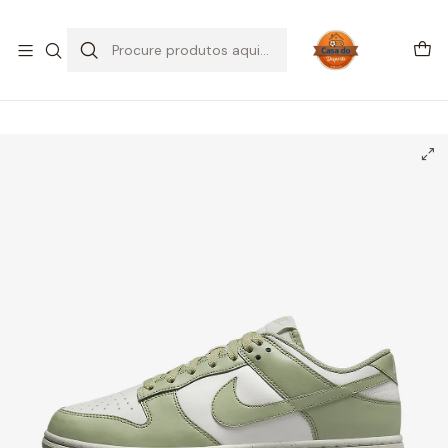
SALDOS DE VERÃO
Início
CALÇADO
Nike
Dunk Low
Nike Dunk Low Next Nature Olive Aura (Women's)