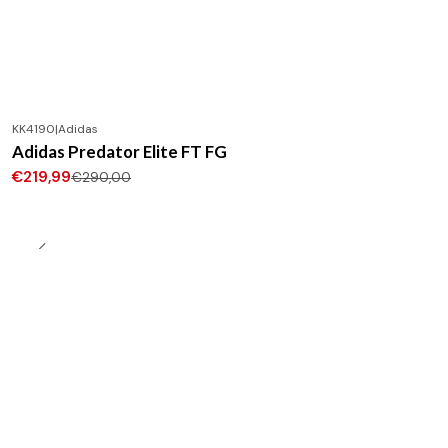
KK4190
|
Adidas
-24%
DESCONTO
Adidas Predator Elite FT FG
Novo
€219,99
€290,00