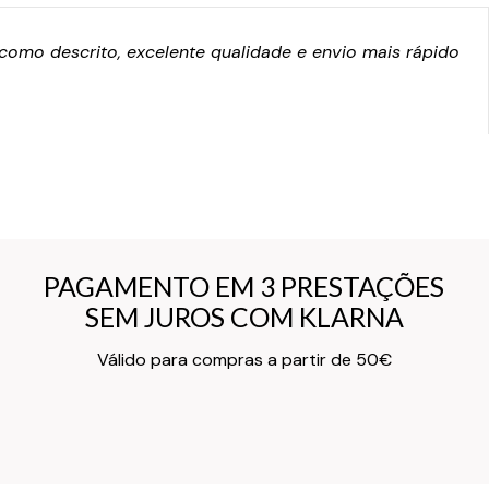
omo descrito, excelente qualidade e envio mais rápido
PAGAMENTO EM 3 PRESTAÇÕES
PAGAMENTO EM 3 PRESTAÇÕES
SEM JUROS COM KLARNA
SEM JUROS COM KLARNA
Texto do Verso do Cartão de Informação
Válido para compras a partir de 50€