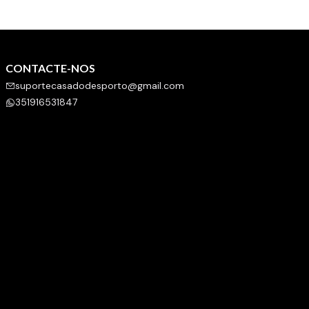
CONTACTE-NOS
suportecasadodesporto@gmail.com
351916531847