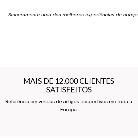
Sinceramente uma das melhores experiências de compra
MAIS DE 12.000 CLIENTES
MAIS DE 12.000 CLIENTES
SATISFEITOS
SATISFEITOS
Referência em vendas de artigos desportivos em toda a
Texto do Verso do Cartão de Informação
Europa.