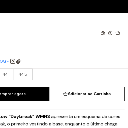
(Women's)
w Next Nature Daybreak
LOG
37.5
38
38.5
39
40
40.5
41
44
44.5
omprar agora
Adicionar ao Carrinho
 Low “Daybreak” WMNS
apresenta um esquema de cores
ak, o primeiro vestindo a base, enquanto o último chega