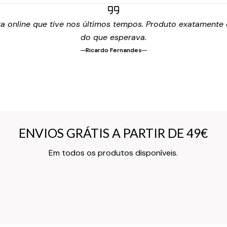
 online que tive nos últimos tempos. Produto exatamente c
do que esperava.
Ricardo Fernandes
ENVIOS GRÁTIS A PARTIR DE 49€
ENVIOS GRÁTIS A PARTIR DE 49€
Texto do Verso do Cartão de Informação
Em todos os produtos disponíveis.