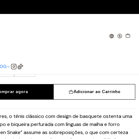
n's)
w Green Snake (Women's)
37.5
38
38.5
39
40
40.5
41
LOG
44
44.5
omprar agora
Adicionar ao Carrinho
es, o tênis clássico com design de basquete ostenta uma
po e biqueira perfurada com línguas de malha e forro
een Snake” assume as sobreposições, o que com certeza