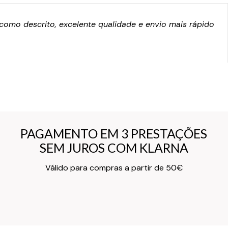
omo descrito, excelente qualidade e envio mais rápido
PAGAMENTO EM 3 PRESTAÇÕES
PAGAMENTO EM 3 PRESTAÇÕES
SEM JUROS COM KLARNA
SEM JUROS COM KLARNA
Texto do Verso do Cartão de Informação
Válido para compras a partir de 50€