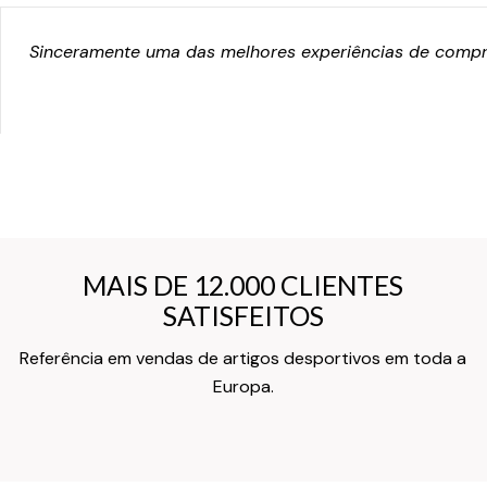
Sinceramente uma das melhores experiências de compra
MAIS DE 12.000 CLIENTES
MAIS DE 12.000 CLIENTES
SATISFEITOS
SATISFEITOS
Referência em vendas de artigos desportivos em toda a
Texto do Verso do Cartão de Informação
Europa.