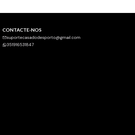
CONTACTE-NOS
suportecasadodesporto@gmail.com
351916531847