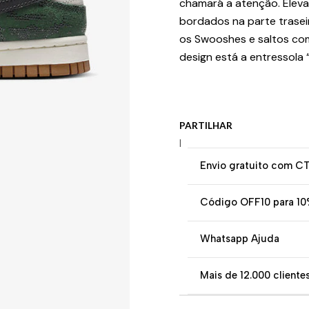
chamará a atenção. Eleva
bordados na parte trase
os Swooshes e saltos com
design está a entressola “
PARTILHAR
|
Envio gratuito com C
Código OFF10 para 10
Whatsapp Ajuda
Mais de 12.000 clientes