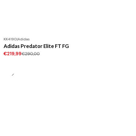
KK4190
|
Adidas
-24%
DESCONTO
Adidas Predator Elite FT FG
Novo
€219,99
€290,00