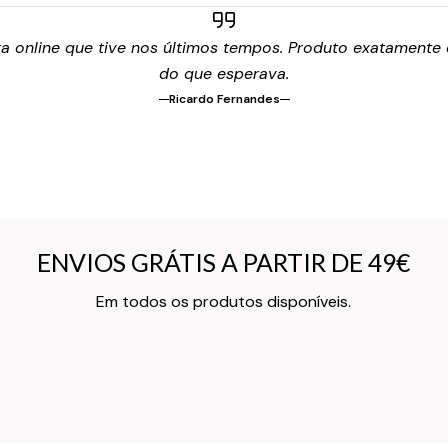
 online que tive nos últimos tempos. Produto exatamente c
do que esperava.
Ricardo Fernandes
ENVIOS GRÁTIS A PARTIR DE 49€
ENVIOS GRÁTIS A PARTIR DE 49€
Texto do Verso do Cartão de Informação
Em todos os produtos disponíveis.