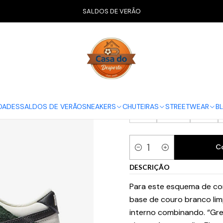
io
CALÇADO
Nike
Dunk Low
Nike Dunk Low Green Snake (Wome
SALDOS DE VERÃO
Nike Dunk Lo
GUIA NIKE
35.5
36
36.5
DADES
SALDOS DE VERÃO
SNEAKERS
CHUTEIRAS
STREETWEAR
B
42
42.5
43
C
Quantidade
DESCRIÇÃO
Para este esquema de cor
base de couro branco lim
interno combinando. “Gr