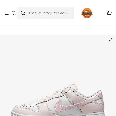
SALDOS DE VERÃO
Início
CALÇADO
Nike
Dunk Low
Nike Dunk Low Essential Paisley Pack Pink (Women's)