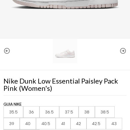
Nike Dunk Low Essential Paisley Pack
Pink (Women's)
GUIA NIKE
35.5
36
36.5
37.5
38
38.5
39
40
40.5
41
42
42.5
43