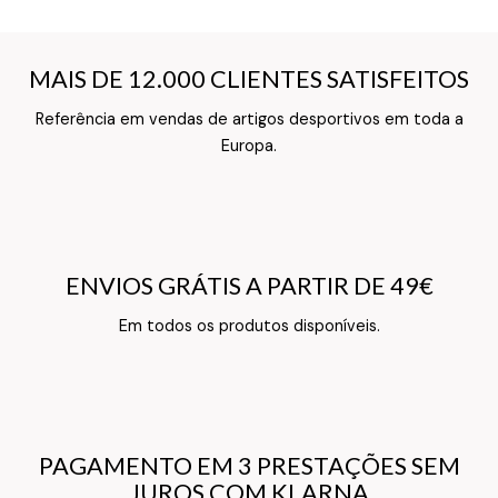
MAIS DE 12.000 CLIENTES SATISFEITOS
MAIS DE 12.000 CLIENTES SATISFEITOS
Referência em vendas de artigos desportivos em toda a
Texto do Verso do Cartão de Informação
Europa.
ENVIOS GRÁTIS A PARTIR DE 49€
ENVIOS GRÁTIS A PARTIR DE 49€
Texto do Verso do Cartão de Informação
Em todos os produtos disponíveis.
PAGAMENTO EM 3 PRESTAÇÕES SEM
PAGAMENTO EM 3 PRESTAÇÕES SEM
JUROS COM KLARNA
JUROS COM KLARNA