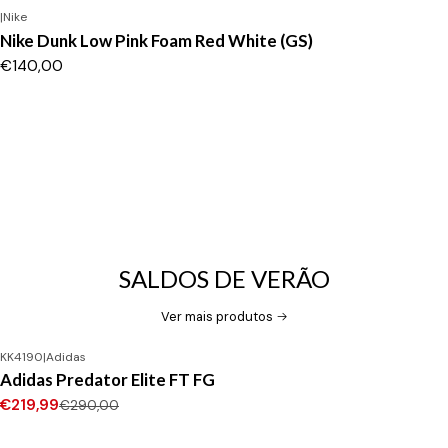
|
Nike
Nike Dunk Low Pink Foam Red White (GS)
€140,00
SALDOS DE VERÃO
Ver mais produtos
KK4190
|
Adidas
-24%
DESCONTO
Adidas Predator Elite FT FG
Novo
€219,99
€290,00