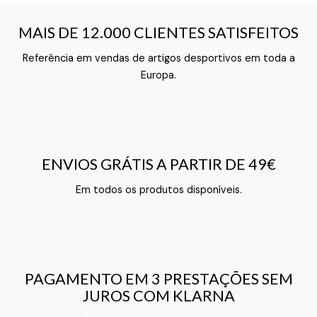
MAIS DE 12.000 CLIENTES SATISFEITOS
MAIS DE 12.000 CLIENTES SATISFEITOS
Referência em vendas de artigos desportivos em toda a
Texto do Verso do Cartão de Informação
Europa.
ENVIOS GRÁTIS A PARTIR DE 49€
ENVIOS GRÁTIS A PARTIR DE 49€
Texto do Verso do Cartão de Informação
Em todos os produtos disponíveis.
PAGAMENTO EM 3 PRESTAÇÕES SEM
PAGAMENTO EM 3 PRESTAÇÕES SEM
JUROS COM KLARNA
JUROS COM KLARNA