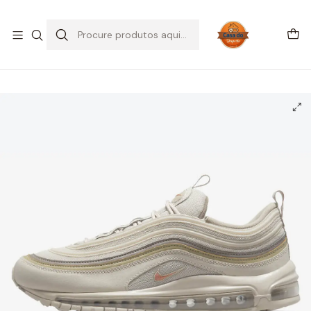
SALDOS DE VERÃO
Início
CALÇADO
Outros
Air Max 97
Nike Air Max 97 Cream Khaki Olive