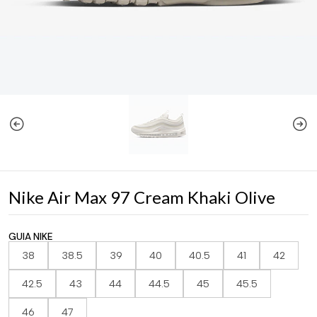
Nike Air Max 97 Cream Khaki Olive
GUIA NIKE
38
38.5
39
40
40.5
41
42
42.5
43
44
44.5
45
45.5
46
47