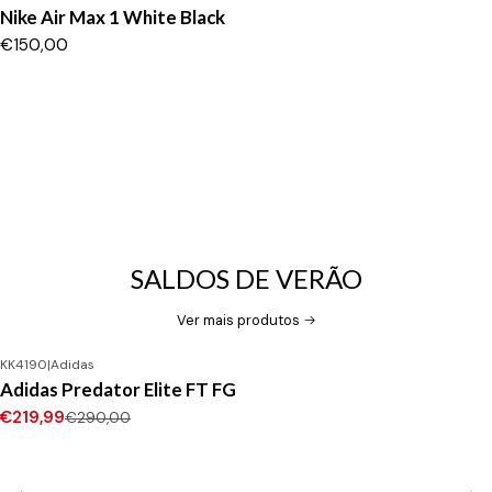
Nike Air Max 1 White Black
€150,00
SALDOS DE VERÃO
Ver mais produtos
KK4190
|
Adidas
-24%
DESCONTO
Adidas Predator Elite FT FG
Novo
€219,99
€290,00