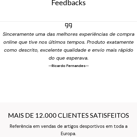
Feedbacks
Sinceramente uma das melhores experiências de compra
online que tive nos últimos tempos. Produto exatamente
como descrito, excelente qualidade e envio mais rápido
do que esperava.
Ricardo Fernandes
MAIS DE 12.000 CLIENTES SATISFEITOS
MAIS DE 12.000 CLIENTES SATISFEITOS
Referência em vendas de artigos desportivos em toda a
Texto do Verso do Cartão de Informação
Europa.