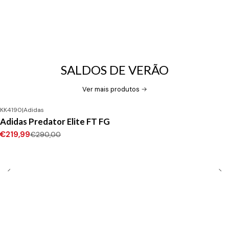
SALDOS DE VERÃO
Ver mais produtos
KK4190
|
Adidas
-24%
DESCONTO
Adidas Predator Elite FT FG
Novo
€219,99
€290,00