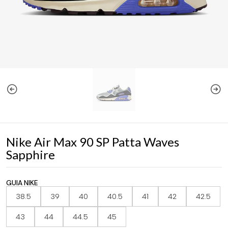
Nike Air Max 90 SP Patta Waves
Sapphire
GUIA NIKE
38.5
39
40
40.5
41
42
42.5
43
44
44.5
45