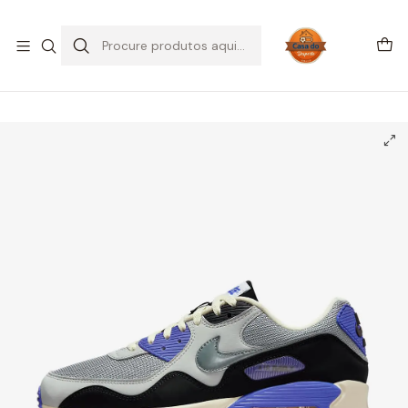
SALDOS DE VERÃO
Início
CALÇADO
Outros
Air Max 90
Nike Air Max 90 SP Patta Waves Sapphire