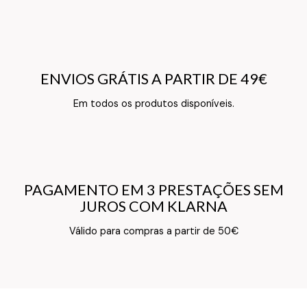
ENVIOS GRÁTIS A PARTIR DE 49€
ENVIOS GRÁTIS A PARTIR DE 49€
Texto do Verso do Cartão de Informação
Em todos os produtos disponíveis.
PAGAMENTO EM 3 PRESTAÇÕES SEM
PAGAMENTO EM 3 PRESTAÇÕES SEM
JUROS COM KLARNA
JUROS COM KLARNA
Texto do Verso do Cartão de Informação
Válido para compras a partir de 50€