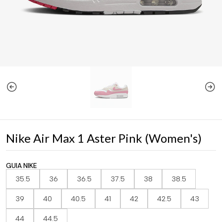
Nike Air Max 1 Aster Pink (Women's)
GUIA NIKE
35.5
36
36.5
37.5
38
38.5
39
40
40.5
41
42
42.5
43
44
44.5