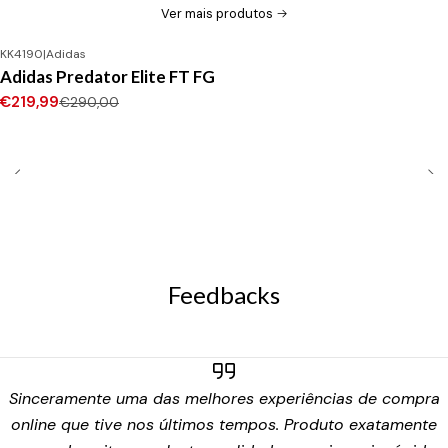
Ver mais produtos
KK4190
|
Adidas
-24%
DESCONTO
Adidas Predator Elite FT FG
Novo
€219,99
€290,00
Feedbacks
Sinceramente uma das melhores experiências de compra
online que tive nos últimos tempos. Produto exatamente