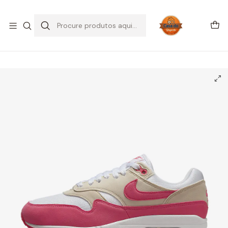
SALDOS DE VERÃO
Início
CALÇADO
Outros
Air Max 1
Nike Air Max 1 Aster Pink (Women's)