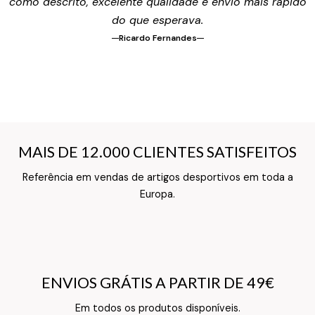
como descrito, excelente qualidade e envio mais rápido
do que esperava.
Ricardo Fernandes
MAIS DE 12.000 CLIENTES SATISFEITOS
MAIS DE 12.000 CLIENTES SATISFEITOS
Referência em vendas de artigos desportivos em toda a
Texto do Verso do Cartão de Informação
Europa.
ENVIOS GRÁTIS A PARTIR DE 49€
ENVIOS GRÁTIS A PARTIR DE 49€
Texto do Verso do Cartão de Informação
Em todos os produtos disponíveis.