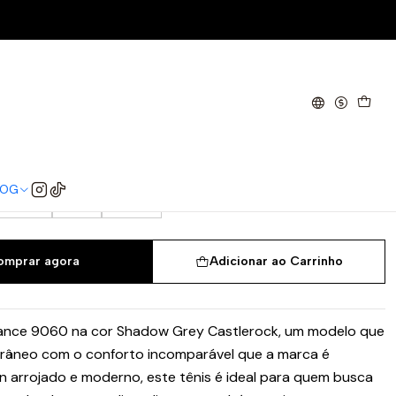
astlerock
9060 Shadow Grey Castlerock
38
38.5
39.5
40
40.5
41.5
42
LOG
44.5
45
45.5
omprar agora
Adicionar ao Carrinho
ance 9060 na cor Shadow Grey Castlerock, um modelo que
râneo com o conforto incomparável que a marca é
 arrojado e moderno, este tênis é ideal para quem busca