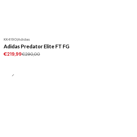
KK4190
|
Adidas
-24%
DESCONTO
Adidas Predator Elite FT FG
Novo
€219,99
€290,00