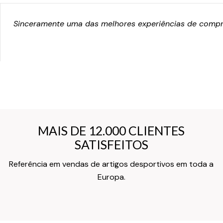
Sinceramente uma das melhores experiências de compra
MAIS DE 12.000 CLIENTES
MAIS DE 12.000 CLIENTES
SATISFEITOS
SATISFEITOS
Referência em vendas de artigos desportivos em toda a
Texto do Verso do Cartão de Informação
Europa.