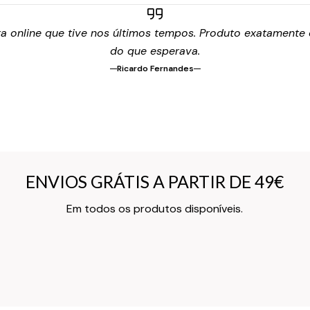
 online que tive nos últimos tempos. Produto exatamente c
do que esperava.
Ricardo Fernandes
ENVIOS GRÁTIS A PARTIR DE 49€
ENVIOS GRÁTIS A PARTIR DE 49€
Texto do Verso do Cartão de Informação
Em todos os produtos disponíveis.