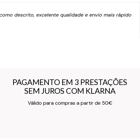
omo descrito, excelente qualidade e envio mais rápido
PAGAMENTO EM 3 PRESTAÇÕES
PAGAMENTO EM 3 PRESTAÇÕES
SEM JUROS COM KLARNA
SEM JUROS COM KLARNA
Texto do Verso do Cartão de Informação
Válido para compras a partir de 50€