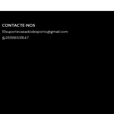
CONTACTE-NOS
suportecasadodesporto@gmail.com
351916531847