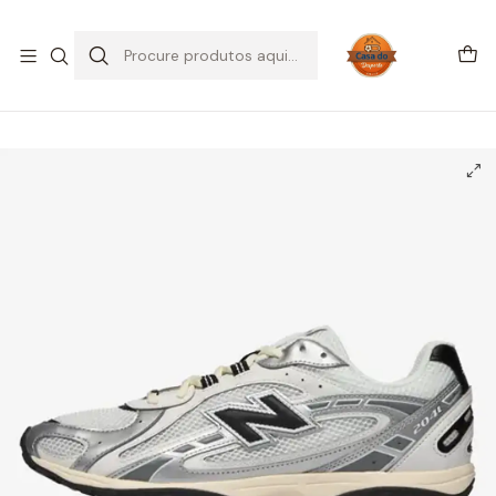
SALDOS DE VERÃO
Início
CALÇADO
New Balance
New Balance 204L Silver Metallic Black