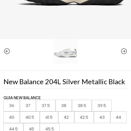
New Balance 204L Silver Metallic Black
GUIA NEW BALANCE
36
37
37.5
38
38.5
39.5
40
40.5
41.5
42
42.5
43
44
44.5
45
45.5