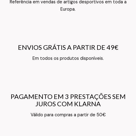
Referência em vendas de artigos desportivos em toda a
Texto do Verso do Cartão de Informação
Europa.
ENVIOS GRÁTIS A PARTIR DE 49€
ENVIOS GRÁTIS A PARTIR DE 49€
Texto do Verso do Cartão de Informação
Em todos os produtos disponíveis.
PAGAMENTO EM 3 PRESTAÇÕES SEM
PAGAMENTO EM 3 PRESTAÇÕES SEM
JUROS COM KLARNA
JUROS COM KLARNA
Texto do Verso do Cartão de Informação
Válido para compras a partir de 50€