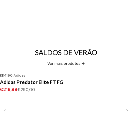
SALDOS DE VERÃO
Ver mais produtos
KK4190
|
Adidas
-24%
DESCONTO
Adidas Predator Elite FT FG
Novo
€219,99
€290,00