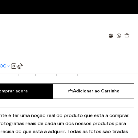
nbeam
 1906R Blue Moonbeam
38
38.5
39.5
40
40.5
41.5
42
LOG
44.5
45
45.5
46.5
47
omprar agora
Adicionar ao Carrinho
te é ter uma noção real do produto que está a comprar.
 fotografias reais de cada um dos nossos produtos para
recisa do que está a adquirir. Todas as fotos são tiradas