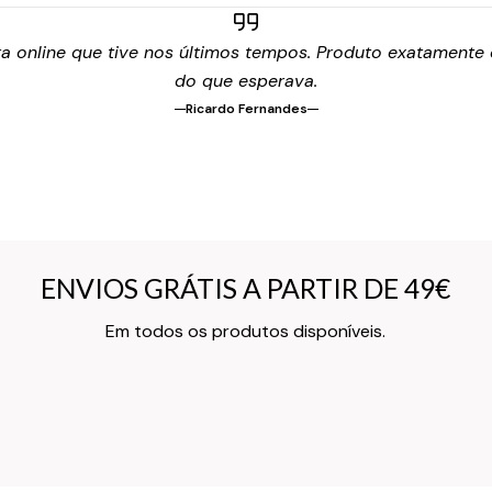
 online que tive nos últimos tempos. Produto exatamente c
do que esperava.
Ricardo Fernandes
ENVIOS GRÁTIS A PARTIR DE 49€
ENVIOS GRÁTIS A PARTIR DE 49€
Texto do Verso do Cartão de Informação
Em todos os produtos disponíveis.