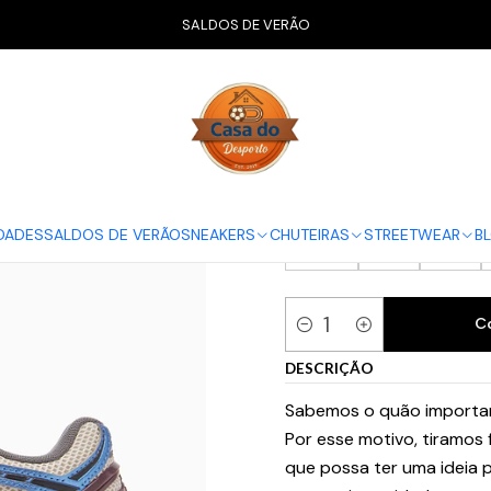
CALÇADO
New Balance
1906R
New Balance 1906R Blue Moo
SALDOS DE VERÃO
New Balance
GUIA NEW BALANCE
36
37
37.5
DADES
SALDOS DE VERÃO
SNEAKERS
CHUTEIRAS
STREETWEAR
B
42.5
43
44
C
Quantidade
DESCRIÇÃO
Sabemos o quão importan
Por esse motivo, tiramos
que possa ter uma ideia p