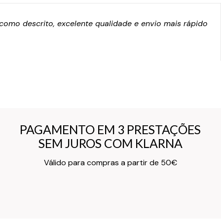
omo descrito, excelente qualidade e envio mais rápido
PAGAMENTO EM 3 PRESTAÇÕES
PAGAMENTO EM 3 PRESTAÇÕES
SEM JUROS COM KLARNA
SEM JUROS COM KLARNA
Texto do Verso do Cartão de Informação
Válido para compras a partir de 50€