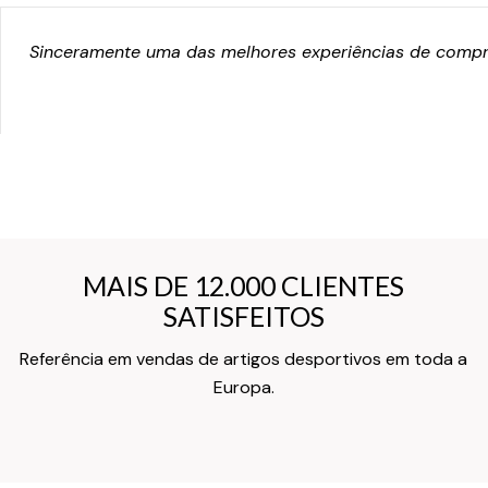
Sinceramente uma das melhores experiências de compra
MAIS DE 12.000 CLIENTES
MAIS DE 12.000 CLIENTES
SATISFEITOS
SATISFEITOS
Referência em vendas de artigos desportivos em toda a
Texto do Verso do Cartão de Informação
Europa.