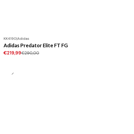
KK4190
|
Adidas
-24%
DESCONTO
Adidas Predator Elite FT FG
Novo
€219,99
€290,00