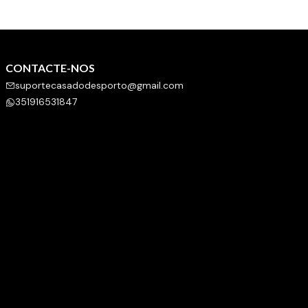
CONTACTE-NOS
suportecasadodesporto@gmail.com
351916531847