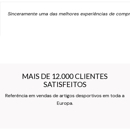
Sinceramente uma das melhores experiências de compra
MAIS DE 12.000 CLIENTES
MAIS DE 12.000 CLIENTES
SATISFEITOS
SATISFEITOS
Referência em vendas de artigos desportivos em toda a
Texto do Verso do Cartão de Informação
Europa.