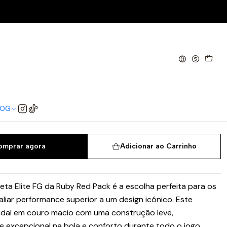
- Ruby Red Pack
a Neo IV Beta Elite FG - Ruby
LOG
42
42.5
43
44
44.5
45
46
omprar agora
Adicionar ao Carrinho
eta Elite FG da Ruby Red Pack é a escolha perfeita para os
liar performance superior a um design icónico. Este
al em couro macio com uma construção leve,
excepcional na bola e conforto durante todo o jogo.