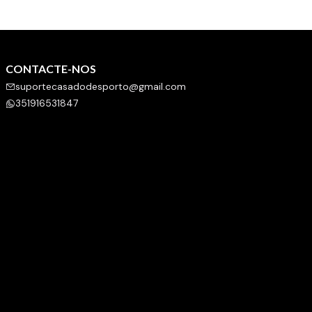
CONTACTE-NOS
suportecasadodesporto@gmail.com
351916531847