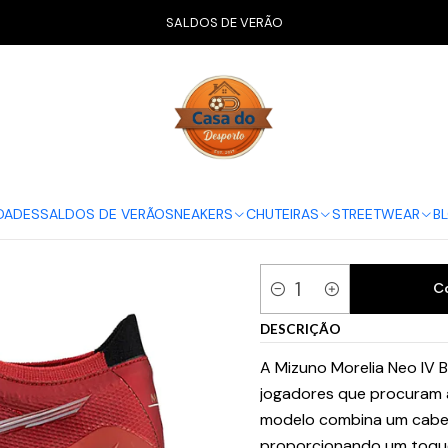
RAS
Chuteiras Campo | FG
Mizuno Morelia Neo IV Beta Elite FG 
SALDOS DE VERÃO
Mizuno Moreli
Red Pack
SELECIONAR TAMANHO
DADES
SALDOS DE VERÃO
SNEAKERS
CHUTEIRAS
STREETWEAR
B
40
40.5
41
C
Quantidade
DESCRIÇÃO
A Mizuno Morelia Neo IV B
jogadores que procuram a
modelo combina um cabed
proporcionando um toque 