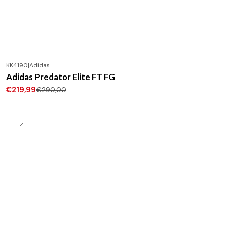
KK4190
|
Adidas
-24%
DESCONTO
Adidas Predator Elite FT FG
Novo
€219,99
€290,00