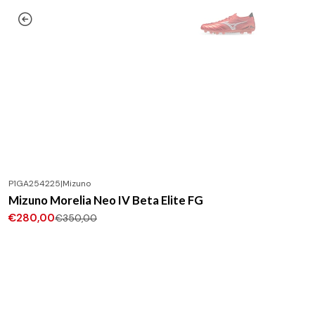
P1GA254225
|
Mizuno
-20%
DESCONTO
Mizuno Morelia Neo IV Beta Elite FG
€280,00
€350,00