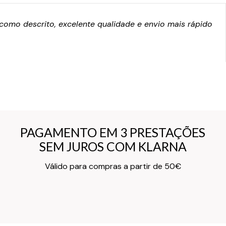
omo descrito, excelente qualidade e envio mais rápido
PAGAMENTO EM 3 PRESTAÇÕES
PAGAMENTO EM 3 PRESTAÇÕES
SEM JUROS COM KLARNA
SEM JUROS COM KLARNA
Texto do Verso do Cartão de Informação
Válido para compras a partir de 50€