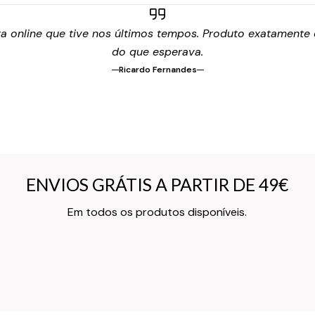
 online que tive nos últimos tempos. Produto exatamente c
do que esperava.
Ricardo Fernandes
ENVIOS GRÁTIS A PARTIR DE 49€
ENVIOS GRÁTIS A PARTIR DE 49€
Texto do Verso do Cartão de Informação
Em todos os produtos disponíveis.