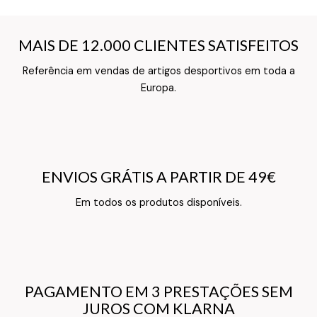
MAIS DE 12.000 CLIENTES SATISFEITOS
MAIS DE 12.000 CLIENTES SATISFEITOS
Referência em vendas de artigos desportivos em toda a
Texto do Verso do Cartão de Informação
Europa.
ENVIOS GRÁTIS A PARTIR DE 49€
ENVIOS GRÁTIS A PARTIR DE 49€
Texto do Verso do Cartão de Informação
Em todos os produtos disponíveis.
PAGAMENTO EM 3 PRESTAÇÕES SEM
PAGAMENTO EM 3 PRESTAÇÕES SEM
JUROS COM KLARNA
JUROS COM KLARNA