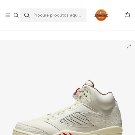
SALDOS DE VERÃO
Início
CALÇADO
Air Jordan
Jordan 5
Jordan 5 Retro El Grito Sail