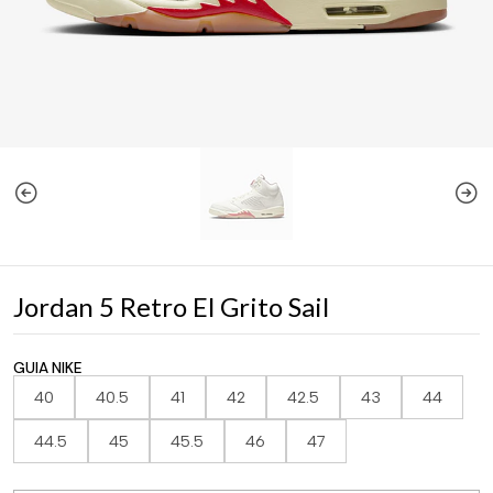
Jordan 5 Retro El Grito Sail
GUIA NIKE
40
40.5
41
42
42.5
43
44
44.5
45
45.5
46
47