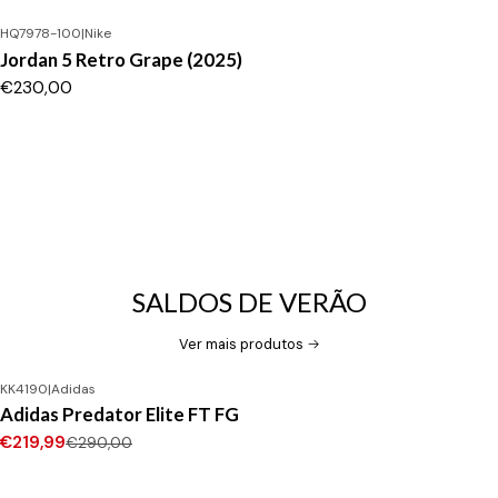
HQ7978-100
|
Nike
Jordan 5 Retro Grape (2025)
€230,00
SALDOS DE VERÃO
Ver mais produtos
KK4190
|
Adidas
-24%
DESCONTO
Adidas Predator Elite FT FG
Novo
€219,99
€290,00