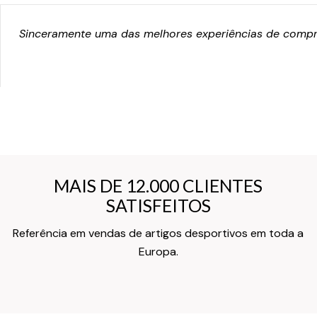
Sinceramente uma das melhores experiências de compra
MAIS DE 12.000 CLIENTES
MAIS DE 12.000 CLIENTES
SATISFEITOS
SATISFEITOS
Referência em vendas de artigos desportivos em toda a
Texto do Verso do Cartão de Informação
Europa.