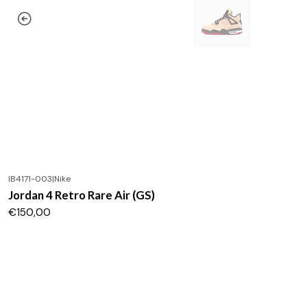
IB4171-003
|
Nike
Jordan 4 Retro Rare Air (GS)
€150,00