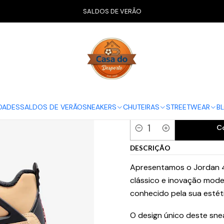
Início
CALÇADO
Air Jordan
Jordan 4
Jordan 4 Retro Pizza (GS
SALDOS DE VERÃO
Jordan 4 Retr
GUIA NIKE
35.5
36
36.5
DADES
SALDOS DE VERÃO
SNEAKERS
CHUTEIRAS
STREETWEAR
B
C
Quantidade
DESCRIÇÃO
Apresentamos o Jordan 4 R
clássico e inovação moder
conhecido pela sua estéti
O design único deste sne