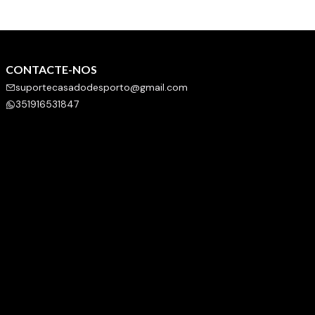
CONTACTE-NOS
suportecasadodesporto@gmail.com
351916531847