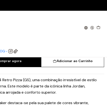
)
o Pizza (GS)
37.5
38
38.5
39
40
LOG
omprar agora
Adicionar ao Carrinho
etro Pizza (GS), uma combinação irresistível de estilo
na. Este modelo é parte da icónica linha Jordan,
ca arrojada e conforto superior.
aker destaca-se pela sua palete de cores vibrante,