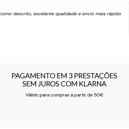
omo descrito, excelente qualidade e envio mais rápido
PAGAMENTO EM 3 PRESTAÇÕES
PAGAMENTO EM 3 PRESTAÇÕES
SEM JUROS COM KLARNA
SEM JUROS COM KLARNA
Texto do Verso do Cartão de Informação
Válido para compras a partir de 50€