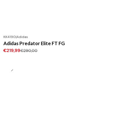
KK4190
|
Adidas
-24%
DESCONTO
Adidas Predator Elite FT FG
Novo
€219,99
€290,00