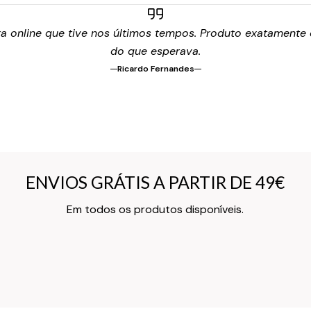
 online que tive nos últimos tempos. Produto exatamente c
do que esperava.
Ricardo Fernandes
ENVIOS GRÁTIS A PARTIR DE 49€
ENVIOS GRÁTIS A PARTIR DE 49€
Texto do Verso do Cartão de Informação
Em todos os produtos disponíveis.