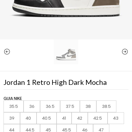
Jordan 1 Retro High Dark Mocha
GUIA NIKE
35.5
36
36.5
37.5
38
38.5
39
40
40.5
41
42
42.5
43
44
44.5
45
45.5
46
47