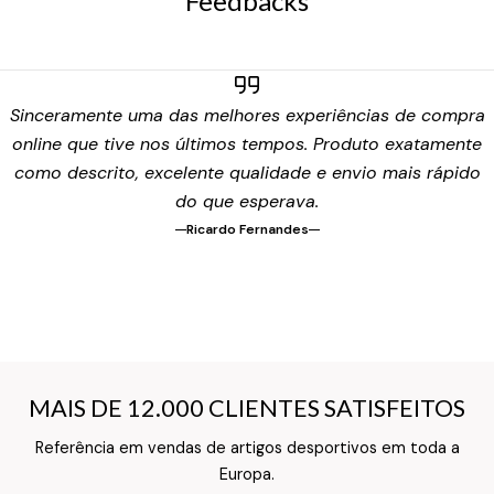
Feedbacks
Sinceramente uma das melhores experiências de compra
online que tive nos últimos tempos. Produto exatamente
como descrito, excelente qualidade e envio mais rápido
do que esperava.
Ricardo Fernandes
MAIS DE 12.000 CLIENTES SATISFEITOS
MAIS DE 12.000 CLIENTES SATISFEITOS
Referência em vendas de artigos desportivos em toda a
Texto do Verso do Cartão de Informação
Europa.