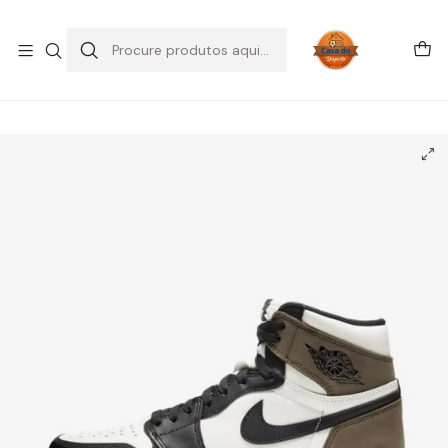
SALDOS DE VERÃO
Início
CALÇADO
Air Jordan
Jordan 1 High
Jordan 1 Retro High Dark Mocha