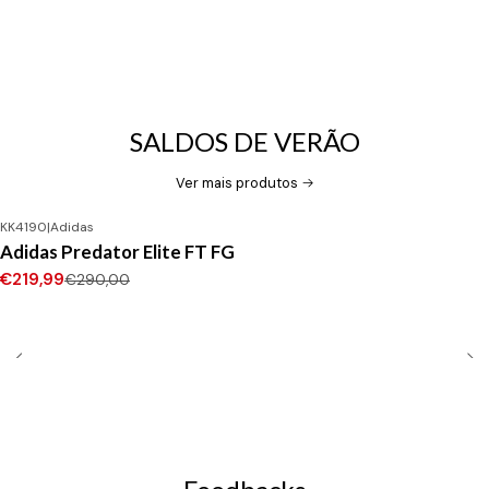
SALDOS DE VERÃO
Ver mais produtos
KK4190
|
Adidas
-24%
DESCONTO
Adidas Predator Elite FT FG
Novo
€219,99
€290,00