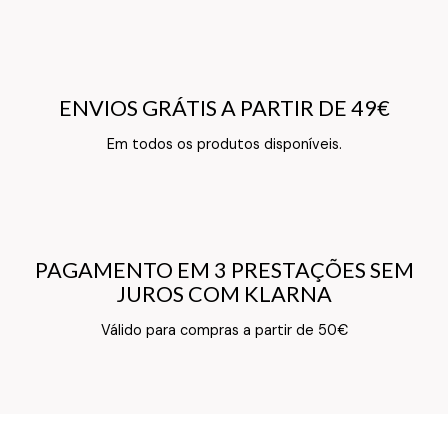
ENVIOS GRÁTIS A PARTIR DE 49€
ENVIOS GRÁTIS A PARTIR DE 49€
Texto do Verso do Cartão de Informação
Em todos os produtos disponíveis.
PAGAMENTO EM 3 PRESTAÇÕES SEM
PAGAMENTO EM 3 PRESTAÇÕES SEM
JUROS COM KLARNA
JUROS COM KLARNA
Texto do Verso do Cartão de Informação
Válido para compras a partir de 50€