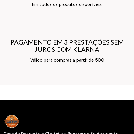
Texto do Verso do Cartão de Informação
Em todos os produtos disponíveis.
PAGAMENTO EM 3 PRESTAÇÕES SEM
PAGAMENTO EM 3 PRESTAÇÕES SEM
JUROS COM KLARNA
JUROS COM KLARNA
Texto do Verso do Cartão de Informação
Válido para compras a partir de 50€
Casa do Desporto – Chuteiras, Sneakers e Equipamento