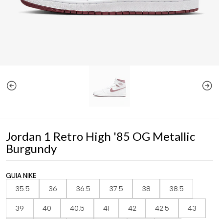
Jordan 1 Retro High '85 OG Metallic
Burgundy
GUIA NIKE
35.5
36
36.5
37.5
38
38.5
39
40
40.5
41
42
42.5
43