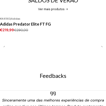
SALDOS DE VERÃO
Ver mais produtos
KK4190
|
Adidas
-24%
DESCONTO
Adidas Predator Elite FT FG
Novo
€219,99
€290,00
Feedbacks
Sinceramente uma das melhores experiências de compra