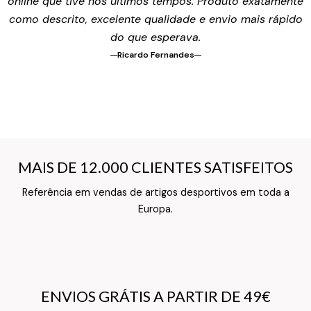
online que tive nos últimos tempos. Produto exatamente
como descrito, excelente qualidade e envio mais rápido
do que esperava.
Ricardo Fernandes
MAIS DE 12.000 CLIENTES SATISFEITOS
MAIS DE 12.000 CLIENTES SATISFEITOS
Referência em vendas de artigos desportivos em toda a
Texto do Verso do Cartão de Informação
Europa.
ENVIOS GRÁTIS A PARTIR DE 49€
ENVIOS GRÁTIS A PARTIR DE 49€