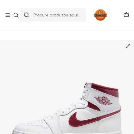
SALDOS DE VERÃO
Início
CALÇADO
Air Jordan
Jordan 1 High
Jordan 1 Retro High '85 OG Metallic Burgundy