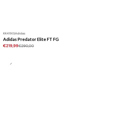
KK4190
|
Adidas
-24%
DESCONTO
Adidas Predator Elite FT FG
Novo
€219,99
€290,00