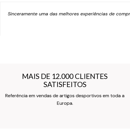
Sinceramente uma das melhores experiências de compra
MAIS DE 12.000 CLIENTES
MAIS DE 12.000 CLIENTES
SATISFEITOS
SATISFEITOS
Referência em vendas de artigos desportivos em toda a
Texto do Verso do Cartão de Informação
Europa.