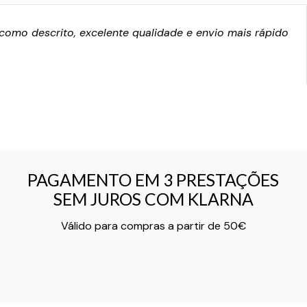
omo descrito, excelente qualidade e envio mais rápido
PAGAMENTO EM 3 PRESTAÇÕES
PAGAMENTO EM 3 PRESTAÇÕES
SEM JUROS COM KLARNA
SEM JUROS COM KLARNA
Texto do Verso do Cartão de Informação
Válido para compras a partir de 50€