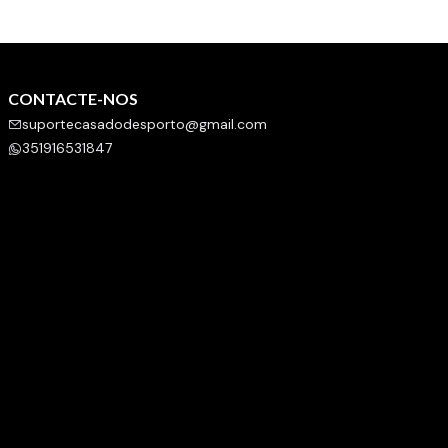
CONTACTE-NOS
suportecasadodesporto@gmail.com
351916531847