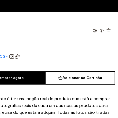
e
 Aquatone
42
42.5
43
44
44.5
45
45.5
LOG
omprar agora
Adicionar ao Carrinho
te é ter uma noção real do produto que está a comprar.
 fotografias reais de cada um dos nossos produtos para
recisa do que está a adquirir. Todas as fotos são tiradas