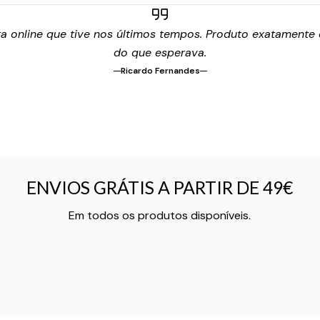
 online que tive nos últimos tempos. Produto exatamente c
do que esperava.
Ricardo Fernandes
ENVIOS GRÁTIS A PARTIR DE 49€
ENVIOS GRÁTIS A PARTIR DE 49€
Texto do Verso do Cartão de Informação
Em todos os produtos disponíveis.