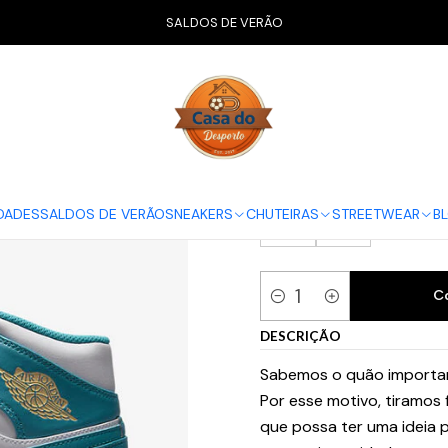
Início
CALÇADO
Air Jordan
Jordan 1 Mid
Jordan 1 Mid Aquaton
SALDOS DE VERÃO
Jordan 1 Mid
GUIA NIKE
40
40.5
41
DADES
SALDOS DE VERÃO
SNEAKERS
CHUTEIRAS
STREETWEAR
B
46
47
C
Quantidade
DESCRIÇÃO
Sabemos o quão importan
Por esse motivo, tiramos
que possa ter uma ideia p