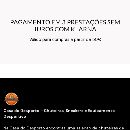
PAGAMENTO EM 3 PRESTAÇÕES SEM
PAGAMENTO EM 3 PRESTAÇÕES SEM
JUROS COM KLARNA
JUROS COM KLARNA
Texto do Verso do Cartão de Informação
Válido para compras a partir de 50€
Casa do Desporto – Chuteiras, Sneakers e Equipamento
Desportivo
Na Casa do Desporto encontras uma seleção de
chuteiras de