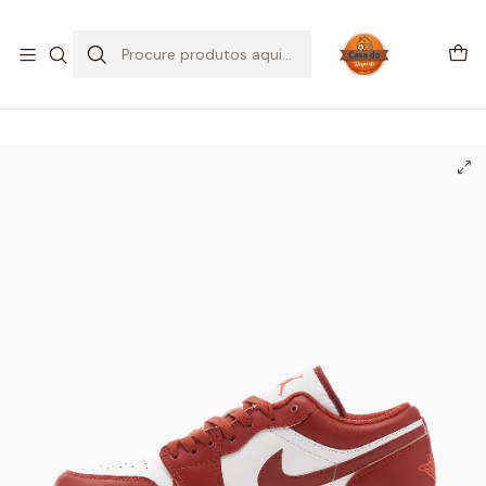
SALDOS DE VERÃO
Início
CALÇADO
Air Jordan
Jordan 1 Low
Jordan 1 Low Dune Red