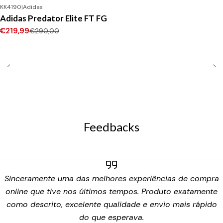
KK4190
|
Adidas
-24%
DESCONTO
Adidas Predator Elite FT FG
Novo
€219,99
€290,00
Feedbacks
Sinceramente uma das melhores experiências de compra
online que tive nos últimos tempos. Produto exatamente
como descrito, excelente qualidade e envio mais rápido
do que esperava.