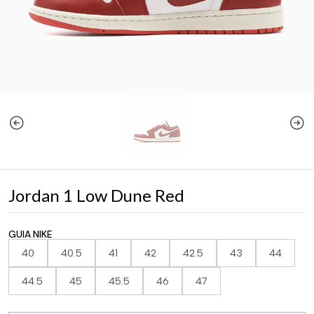
Jordan 1 Low Dune Red
GUIA NIKE
40
40.5
41
42
42.5
43
44
44.5
45
45.5
46
47