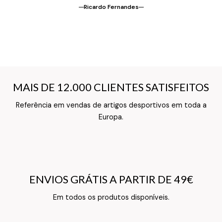
Ricardo Fernandes
MAIS DE 12.000 CLIENTES SATISFEITOS
MAIS DE 12.000 CLIENTES SATISFEITOS
Referência em vendas de artigos desportivos em toda a
Texto do Verso do Cartão de Informação
Europa.
ENVIOS GRÁTIS A PARTIR DE 49€
ENVIOS GRÁTIS A PARTIR DE 49€
Texto do Verso do Cartão de Informação
Em todos os produtos disponíveis.