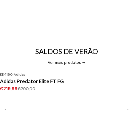
SALDOS DE VERÃO
Ver mais produtos
KK4190
|
Adidas
-24%
DESCONTO
Adidas Predator Elite FT FG
Novo
€219,99
€290,00