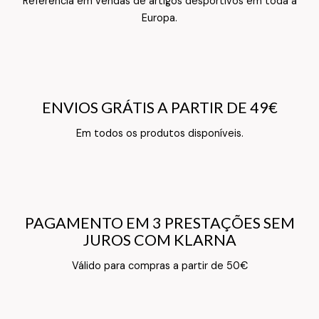
Referência em vendas de artigos desportivos em toda a
Texto do Verso do Cartão de Informação
Europa.
ENVIOS GRÁTIS A PARTIR DE 49€
ENVIOS GRÁTIS A PARTIR DE 49€
Texto do Verso do Cartão de Informação
Em todos os produtos disponíveis.
PAGAMENTO EM 3 PRESTAÇÕES SEM
PAGAMENTO EM 3 PRESTAÇÕES SEM
JUROS COM KLARNA
JUROS COM KLARNA
Texto do Verso do Cartão de Informação
Válido para compras a partir de 50€