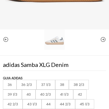
adidas Samba XLG Denim
GUIA ADIDAS
36
36 2/3
37 1/3
38
38 2/3
39 1/3
40
40 2/3
41 1/3
42
42 2/3
43 1/3
44
44 2/3
45 1/3