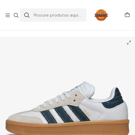
SALDOS DE VERÃO
Início
CALÇADO
Adidas
Samba
adidas Samba XLG Denim