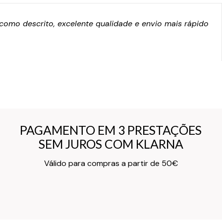
omo descrito, excelente qualidade e envio mais rápido
PAGAMENTO EM 3 PRESTAÇÕES
PAGAMENTO EM 3 PRESTAÇÕES
SEM JUROS COM KLARNA
SEM JUROS COM KLARNA
Texto do Verso do Cartão de Informação
Válido para compras a partir de 50€