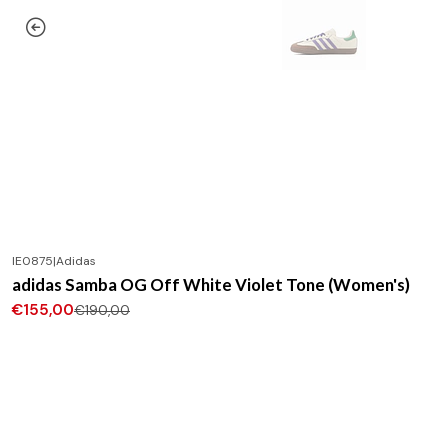
IE0875
|
Adidas
-18%
DESCONTO
adidas Samba OG Off White Violet Tone (Women's)
€155,00
€190,00