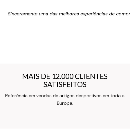
Sinceramente uma das melhores experiências de compra
MAIS DE 12.000 CLIENTES
MAIS DE 12.000 CLIENTES
SATISFEITOS
SATISFEITOS
Referência em vendas de artigos desportivos em toda a
Texto do Verso do Cartão de Informação
Europa.