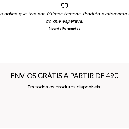
 online que tive nos últimos tempos. Produto exatamente c
do que esperava.
Ricardo Fernandes
ENVIOS GRÁTIS A PARTIR DE 49€
ENVIOS GRÁTIS A PARTIR DE 49€
Texto do Verso do Cartão de Informação
Em todos os produtos disponíveis.