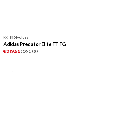
KK4190
|
Adidas
-24%
DESCONTO
Adidas Predator Elite FT FG
Novo
€219,99
€290,00