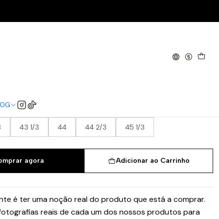
 Brown (Women's)
 OG Off White Core Purple
 (Women's)
LOG
/3
38
38 2/3
39 1/3
40
40 2/3
3
43 1/3
44
44 2/3
45 1/3
omprar agora
Adicionar ao Carrinho
te é ter uma noção real do produto que está a comprar.
 fotografias reais de cada um dos nossos produtos para