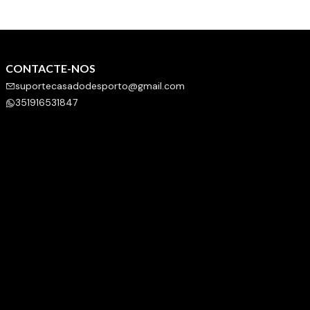
CONTACTE-NOS
suportecasadodesporto@gmail.com
351916531847