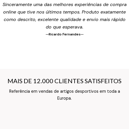
Sinceramente uma das melhores experiências de compra
online que tive nos últimos tempos. Produto exatamente
como descrito, excelente qualidade e envio mais rápido
do que esperava.
Ricardo Fernandes
MAIS DE 12.000 CLIENTES SATISFEITOS
MAIS DE 12.000 CLIENTES SATISFEITOS
Referência em vendas de artigos desportivos em toda a
Texto do Verso do Cartão de Informação
Europa.