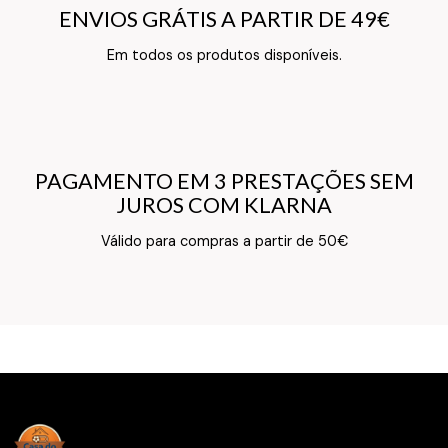
ENVIOS GRÁTIS A PARTIR DE 49€
ENVIOS GRÁTIS A PARTIR DE 49€
Texto do Verso do Cartão de Informação
Em todos os produtos disponíveis.
PAGAMENTO EM 3 PRESTAÇÕES SEM
PAGAMENTO EM 3 PRESTAÇÕES SEM
JUROS COM KLARNA
JUROS COM KLARNA
Texto do Verso do Cartão de Informação
Válido para compras a partir de 50€