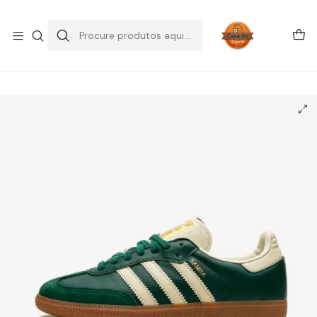
SALDOS DE VERÃO
Início
CALÇADO
Adidas
Samba
adidas Samba OG Collegiate Green (Women's)