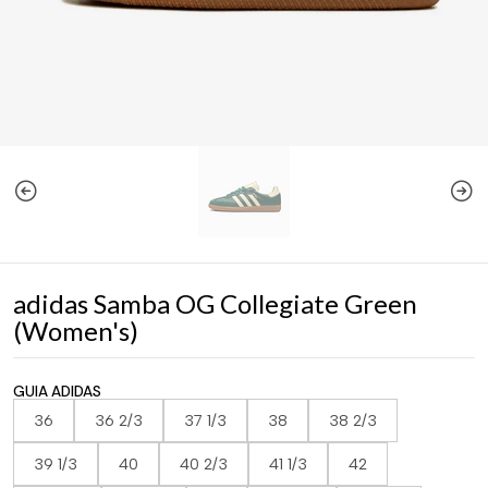
adidas Samba OG Collegiate Green
(Women's)
GUIA ADIDAS
36
36 2/3
37 1/3
38
38 2/3
39 1/3
40
40 2/3
41 1/3
42