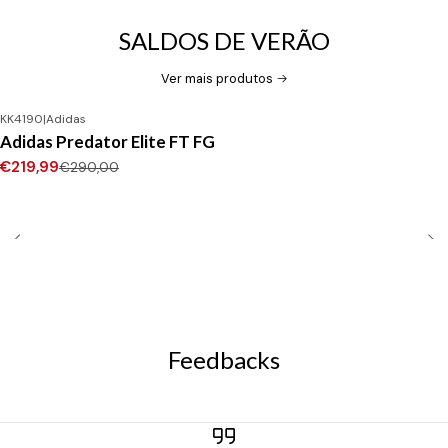
SALDOS DE VERÃO
Ver mais produtos
KK4190
|
Adidas
-24%
DESCONTO
Adidas Predator Elite FT FG
Novo
€219,99
€290,00
Feedbacks