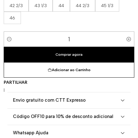
42 2/3
43 1/3
44
44 2/3
45 1/3
46
Quantidade
Comprar agora
Adicionar ao Carrinho
PARTILHAR
|
Envio gratuito com CTT Expresso
Código OFF10 para 10% de desconto adicional
Whatsapp Ajuda