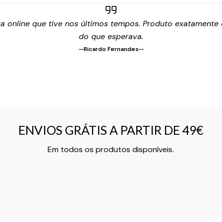
 online que tive nos últimos tempos. Produto exatamente c
do que esperava.
Ricardo Fernandes
ENVIOS GRÁTIS A PARTIR DE 49€
ENVIOS GRÁTIS A PARTIR DE 49€
Texto do Verso do Cartão de Informação
Em todos os produtos disponíveis.