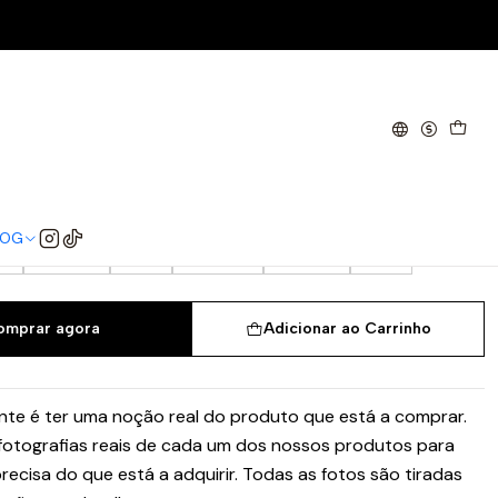
 Past
 Consortium Cup END. Past
/3
38
38 2/3
39 1/3
40
40 2/3
LOG
3
43 1/3
44
44 2/3
45 1/3
46
omprar agora
Adicionar ao Carrinho
te é ter uma noção real do produto que está a comprar.
 fotografias reais de cada um dos nossos produtos para
recisa do que está a adquirir. Todas as fotos são tiradas