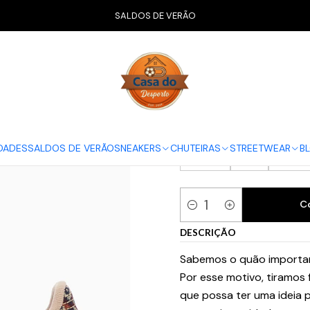
CALÇADO
Adidas
Samba
adidas Samba Consortium Cup END.
SALDOS DE VERÃO
adidas Samba
GUIA ADIDAS
36
36 2/3
37 1
DADES
SALDOS DE VERÃO
SNEAKERS
CHUTEIRAS
STREETWEAR
B
41 1/3
42
42 2/
C
Quantidade
DESCRIÇÃO
Sabemos o quão importan
Por esse motivo, tiramos
que possa ter uma ideia p