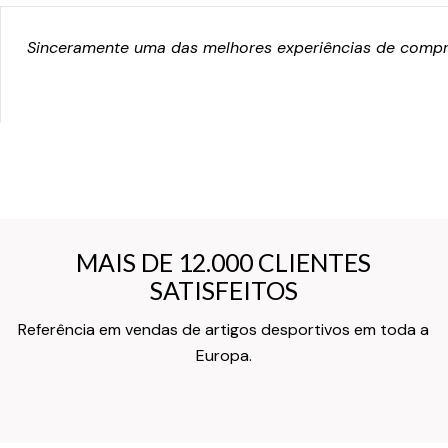
Sinceramente uma das melhores experiências de compra
MAIS DE 12.000 CLIENTES
MAIS DE 12.000 CLIENTES
SATISFEITOS
SATISFEITOS
Referência em vendas de artigos desportivos em toda a
Texto do Verso do Cartão de Informação
Europa.