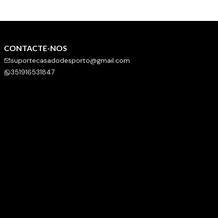
CONTACTE-NOS
suportecasadodesporto@gmail.com
351916531847