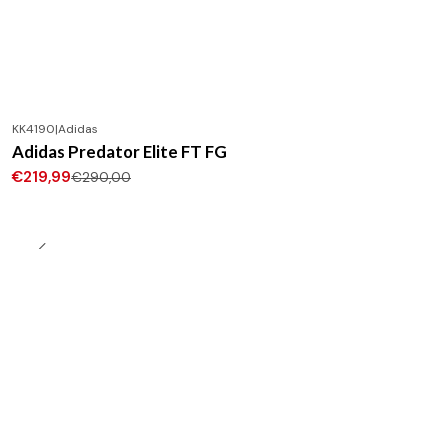
KK4190
|
Adidas
-24%
DESCONTO
Adidas Predator Elite FT FG
Novo
€219,99
€290,00