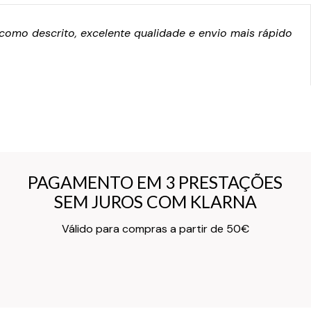
omo descrito, excelente qualidade e envio mais rápido
PAGAMENTO EM 3 PRESTAÇÕES
PAGAMENTO EM 3 PRESTAÇÕES
SEM JUROS COM KLARNA
SEM JUROS COM KLARNA
Texto do Verso do Cartão de Informação
Válido para compras a partir de 50€