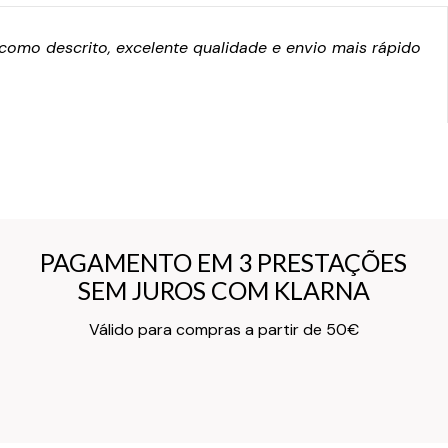
omo descrito, excelente qualidade e envio mais rápido
PAGAMENTO EM 3 PRESTAÇÕES
PAGAMENTO EM 3 PRESTAÇÕES
SEM JUROS COM KLARNA
SEM JUROS COM KLARNA
Texto do Verso do Cartão de Informação
Válido para compras a partir de 50€