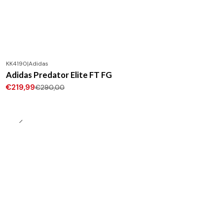
KK4190
|
Adidas
-24%
DESCONTO
Adidas Predator Elite FT FG
Novo
€219,99
€290,00