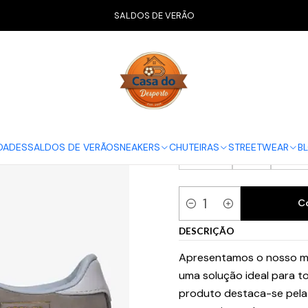
Início
CALÇADO
Adidas
adidas Roelee SPZL F.C. Light Grey
SALDOS DE VERÃO
adidas Roelee
GUIA ADIDAS
38
38 2/3
39 1
DADES
SALDOS DE VERÃO
SNEAKERS
CHUTEIRAS
STREETWEAR
B
43 1/3
44
44 2
C
Quantidade
DESCRIÇÃO
Apresentamos o nosso ma
uma solução ideal para to
produto destaca-se pela 