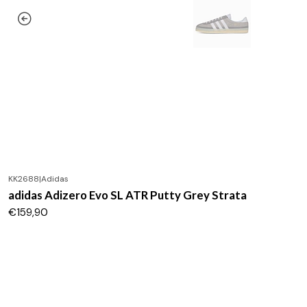
KK2688
|
Adidas
adidas Adizero Evo SL ATR Putty Grey Strata
€159,90