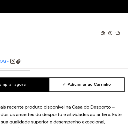
 SPZL F.C. Light Grey
/3
40
40 2/3
41 1/3
42
42 2/3
LOG
/3
45 1/3
omprar agora
Adicionar ao Carrinho
is recente produto disponível na Casa do Desporto –
dos os amantes do desporto e atividades ao ar livre. Este
sua qualidade superior e desempenho excecional,