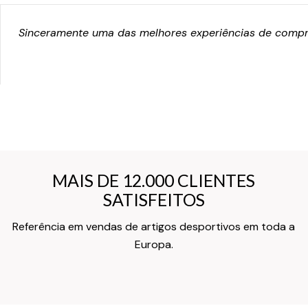
Sinceramente uma das melhores experiências de compra
MAIS DE 12.000 CLIENTES
MAIS DE 12.000 CLIENTES
SATISFEITOS
SATISFEITOS
Referência em vendas de artigos desportivos em toda a
Texto do Verso do Cartão de Informação
Europa.