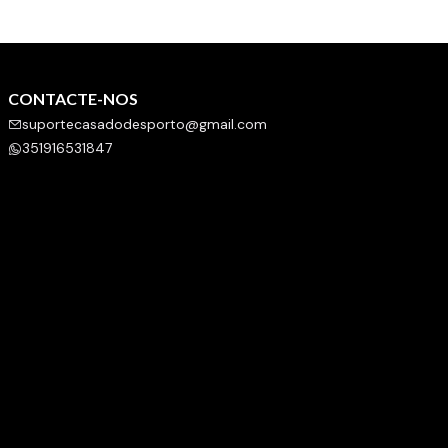
CONTACTE-NOS
suportecasadodesporto@gmail.com
351916531847