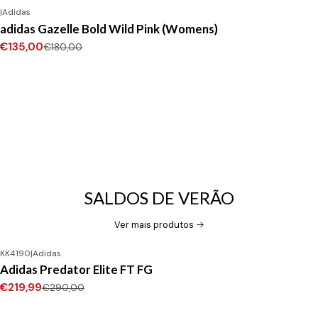
|
Adidas
-25%
DESCONTO
adidas Gazelle Bold Wild Pink (Womens)
€135,00
€180,00
SALDOS DE VERÃO
Ver mais produtos
KK4190
|
Adidas
-24%
DESCONTO
Adidas Predator Elite FT FG
Novo
€219,99
€290,00