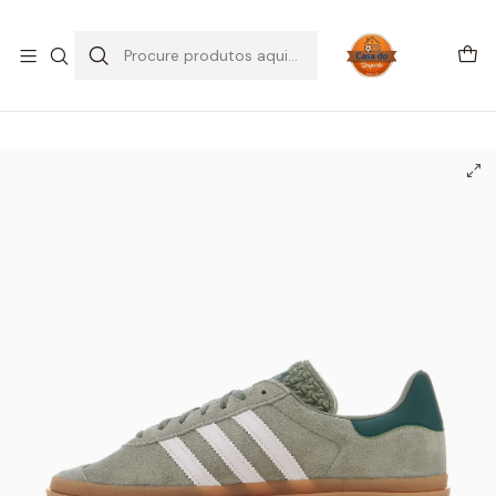
SALDOS DE VERÃO
Início
CALÇADO
Adidas
Gazelle
adidas Gazelle Bold Silver Green Gum (Womens)