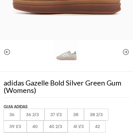
adidas Gazelle Bold Silver Green Gum
(Womens)
GUIA ADIDAS
36
36 2/3
37 1/3
38
38 2/3
39 1/3
40
40 2/3
41 1/3
42