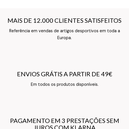
MAIS DE 12.000 CLIENTES SATISFEITOS
MAIS DE 12.000 CLIENTES SATISFEITOS
Referência em vendas de artigos desportivos em toda a
Texto do Verso do Cartão de Informação
Europa.
ENVIOS GRÁTIS A PARTIR DE 49€
ENVIOS GRÁTIS A PARTIR DE 49€
Texto do Verso do Cartão de Informação
Em todos os produtos disponíveis.
PAGAMENTO EM 3 PRESTAÇÕES SEM
PAGAMENTO EM 3 PRESTAÇÕES SEM
JUROS COM KLARNA
JUROS COM KLARNA