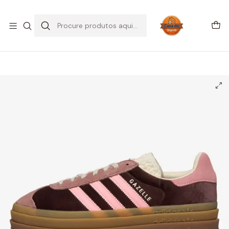
SALDOS DE VERÃO
Início
CALÇADO
Adidas
Gazelle
adidas Gazelle Bold Shadow Brown Warm Clay Glow Pink
(Women's)