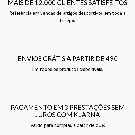
MAIS DE 12.000 CLIENTES SATISFEITOS
MAIS DE 12.000 CLIENTES SATISFEITOS
Referência em vendas de artigos desportivos em toda a
Texto do Verso do Cartão de Informação
Europa.
ENVIOS GRÁTIS A PARTIR DE 49€
ENVIOS GRÁTIS A PARTIR DE 49€
Texto do Verso do Cartão de Informação
Em todos os produtos disponíveis.
PAGAMENTO EM 3 PRESTAÇÕES SEM
PAGAMENTO EM 3 PRESTAÇÕES SEM
JUROS COM KLARNA
JUROS COM KLARNA
Texto do Verso do Cartão de Informação
Válido para compras a partir de 50€