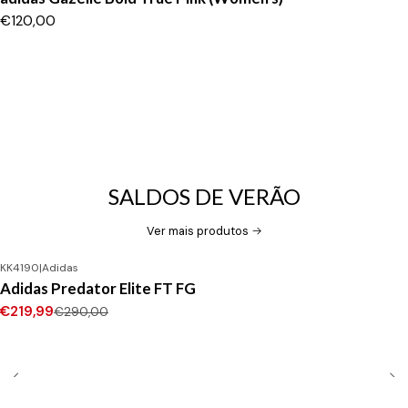
€120,00
SALDOS DE VERÃO
Ver mais produtos
KK4190
|
Adidas
-24%
DESCONTO
Adidas Predator Elite FT FG
Novo
€219,99
€290,00