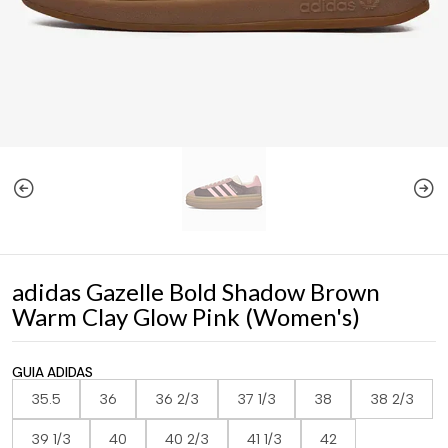
adidas Gazelle Bold Shadow Brown
Warm Clay Glow Pink (Women's)
GUIA ADIDAS
35.5
36
36 2/3
37 1/3
38
38 2/3
39 1/3
40
40 2/3
41 1/3
42