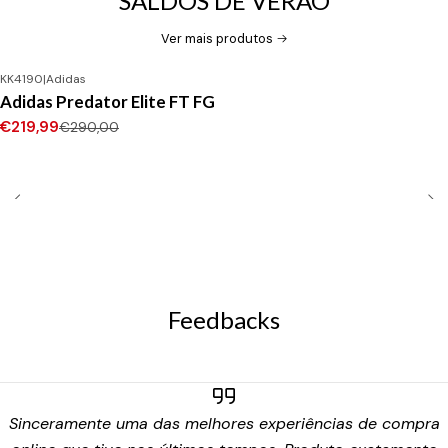
SALDOS DE VERÃO
Ver mais produtos
KK4190
|
Adidas
-24%
DESCONTO
Adidas Predator Elite FT FG
Novo
€219,99
€290,00
Feedbacks
Sinceramente uma das melhores experiências de compra