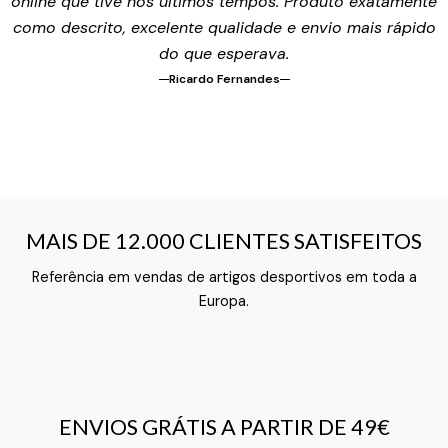
online que tive nos últimos tempos. Produto exatamente
como descrito, excelente qualidade e envio mais rápido
do que esperava.
Ricardo Fernandes
MAIS DE 12.000 CLIENTES SATISFEITOS
MAIS DE 12.000 CLIENTES SATISFEITOS
Referência em vendas de artigos desportivos em toda a
Texto do Verso do Cartão de Informação
Europa.
ENVIOS GRÁTIS A PARTIR DE 49€
ENVIOS GRÁTIS A PARTIR DE 49€