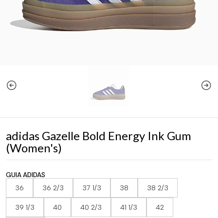
adidas Gazelle Bold Energy Ink Gum
(Women's)
GUIA ADIDAS
36
36 2/3
37 1/3
38
38 2/3
39 1/3
40
40 2/3
41 1/3
42