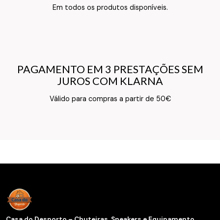
Texto do Verso do Cartão de Informação
Em todos os produtos disponíveis.
PAGAMENTO EM 3 PRESTAÇÕES SEM
PAGAMENTO EM 3 PRESTAÇÕES SEM
JUROS COM KLARNA
JUROS COM KLARNA
Texto do Verso do Cartão de Informação
Válido para compras a partir de 50€
Casa do Desporto – Chuteiras, Sneakers e Equipamento