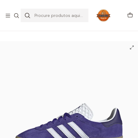
SALDOS DE VERÃO
Início
CALÇADO
Adidas
Gazelle
adidas Gazelle Bold Energy Ink Gum (Women's)