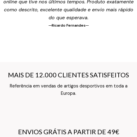
online que tive nos últimos tempos. Produto exatamente
como descrito, excelente qualidade e envio mais rápido
do que esperava.
Ricardo Fernandes
MAIS DE 12.000 CLIENTES SATISFEITOS
MAIS DE 12.000 CLIENTES SATISFEITOS
Referência em vendas de artigos desportivos em toda a
Texto do Verso do Cartão de Informação
Europa.
ENVIOS GRÁTIS A PARTIR DE 49€
ENVIOS GRÁTIS A PARTIR DE 49€