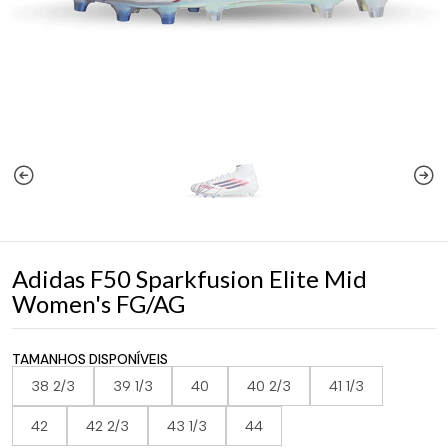
Adidas F50 Sparkfusion Elite Mid
Women's FG/AG
TAMANHOS DISPONÍVEIS
38 2/3
39 1/3
40
40 2/3
41 1/3
42
42 2/3
43 1/3
44