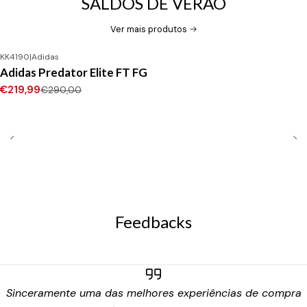
SALDOS DE VERÃO
Ver mais produtos
KK4190
|
Adidas
-24%
DESCONTO
Adidas Predator Elite FT FG
Novo
€219,99
€290,00
Feedbacks
Sinceramente uma das melhores experiências de compra