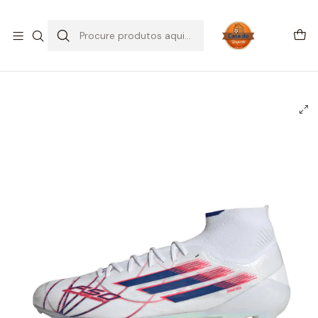
SALDOS DE VERÃO
Início
CHUTEIRAS
Chuteiras Campo | FG
Adidas F50 Sparkfusion Elite Mid Women's FG/AG