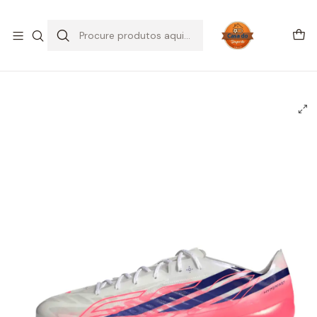
SALDOS DE VERÃO
Início
CHUTEIRAS
Chuteiras Campo | FG
Adidas F50 Hyperfast EVO FG