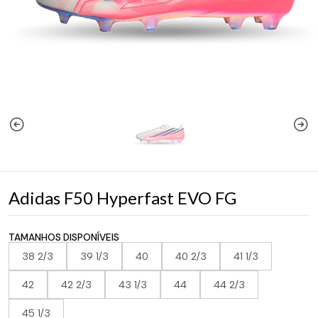
Adidas F50 Hyperfast EVO FG
TAMANHOS DISPONÍVEIS
38 2/3
39 1/3
40
40 2/3
41 1/3
42
42 2/3
43 1/3
44
44 2/3
45 1/3