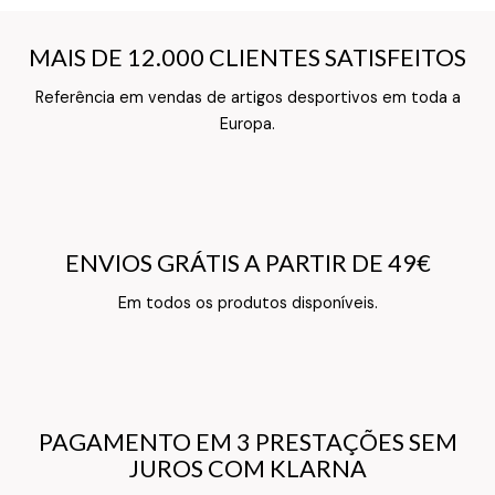
MAIS DE 12.000 CLIENTES SATISFEITOS
MAIS DE 12.000 CLIENTES SATISFEITOS
Referência em vendas de artigos desportivos em toda a
Texto do Verso do Cartão de Informação
Europa.
ENVIOS GRÁTIS A PARTIR DE 49€
ENVIOS GRÁTIS A PARTIR DE 49€
Texto do Verso do Cartão de Informação
Em todos os produtos disponíveis.
PAGAMENTO EM 3 PRESTAÇÕES SEM
PAGAMENTO EM 3 PRESTAÇÕES SEM
JUROS COM KLARNA
JUROS COM KLARNA