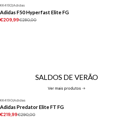
KK4192
|
Adidas
-25%
DESCONTO
Adidas F50 Hyperfast Elite FG
Novo
€209,99
€280,00
SALDOS DE VERÃO
Ver mais produtos
KK4190
|
Adidas
-24%
DESCONTO
Adidas Predator Elite FT FG
Novo
€219,99
€290,00