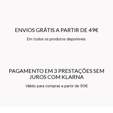
ENVIOS GRÁTIS A PARTIR DE 49€
ENVIOS GRÁTIS A PARTIR DE 49€
Em todos os produtos disponíveis.
Information Card Back Text
PAGAMENTO EM 3 PRESTAÇÕES SEM
PAGAMENTO EM 3 PRESTAÇÕES SEM
JUROS COM KLARNA
JUROS COM KLARNA
Válido para compras a partir de 50€
Information Card Back Text