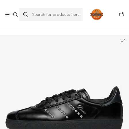
SALDOS DE VERÃO
Home
Tennis
Adidas
Gazelle
adidas Gazelle ADV Dime Black