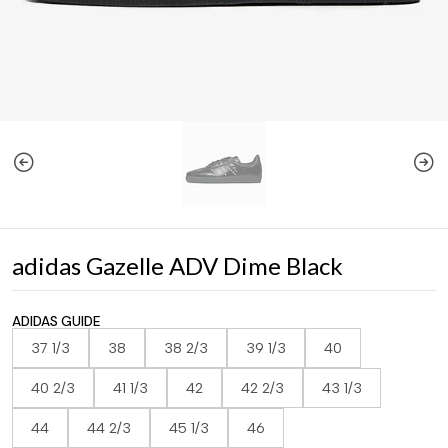
adidas Gazelle ADV Dime Black
ADIDAS GUIDE
37 1/3
38
38 2/3
39 1/3
40
40 2/3
41 1/3
42
42 2/3
43 1/3
44
44 2/3
45 1/3
46