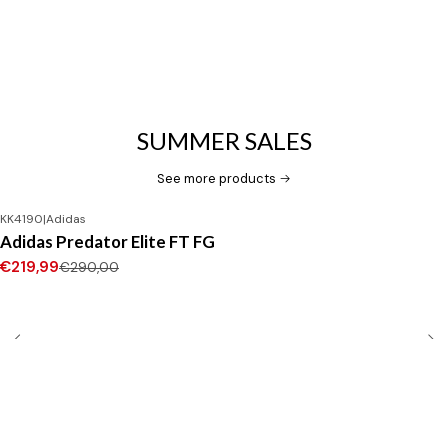
SUMMER SALES
See more products
KK4190
|
Adidas
-24%
OFF
Adidas Predator Elite FT FG
New
€219,99
€290,00