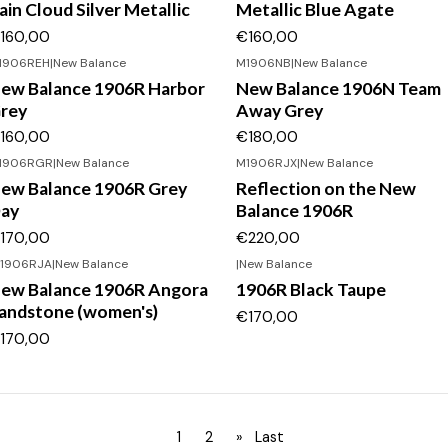
ain Cloud Silver Metallic
Metallic Blue Agate
160,00
€160,00
1906REH
|
New Balance
M1906NB
|
New Balance
ew Balance 1906R Harbor
New Balance 1906N Team
rey
Away Grey
160,00
€180,00
1906RGR
|
New Balance
M1906RJX
|
New Balance
ew Balance 1906R Grey
Reflection on the New
ay
Balance 1906R
170,00
€220,00
1906RJA
|
New Balance
|
New Balance
ew Balance 1906R Angora
1906R Black Taupe
andstone (women's)
€170,00
170,00
1
2
»
Last