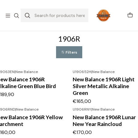
SALDOS DE VERÃO
Home
Tennis
New Balance
1906R
1906R
Filters
19063EN
|
New Balance
U190652H
|
New Balance
ew Balance 1906R
New Balance 1906R Light
lkaline Green Blue Bird
Silver Metallic Alkaline
Green
189,90
€165,00
1906RND
|
New Balance
U1906RNY
|
New Balance
ew Balance 1906R Yellow
New Balance 1906R Lunar
archment
New Year Raincloud
160,00
€170,00