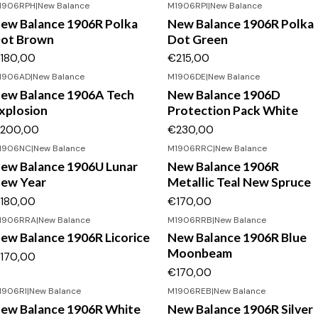
1906RPH
|
New Balance
M1906RPI
|
New Balance
ew Balance 1906R Polka
New Balance 1906R Polka
ot Brown
Dot Green
180,00
€215,00
1906AD
|
New Balance
M1906DE
|
New Balance
ew Balance 1906A Tech
New Balance 1906D
xplosion
Protection Pack White
200,00
€230,00
1906NC
|
New Balance
M1906RRC
|
New Balance
ew Balance 1906U Lunar
New Balance 1906R
ew Year
Metallic Teal New Spruce
180,00
€170,00
1906RRA
|
New Balance
M1906RRB
|
New Balance
ew Balance 1906R Licorice
New Balance 1906R Blue
Moonbeam
170,00
€170,00
1906RI
|
New Balance
M1906REB
|
New Balance
ew Balance 1906R White
New Balance 1906R Silver